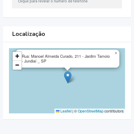
Clique para revelar o número de telefone
Localização
×
+
Rua: Manoel Almeida Curado, 211 - Jardim Tamoio
- Jundiaí _ SP
−
Leaflet
|
©
OpenStreetMap
contributors