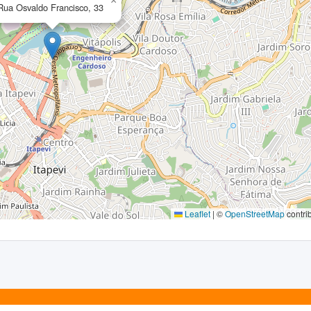
×
Rua Osvaldo Francisco, 33
Leaflet
|
©
OpenStreetMap
contri