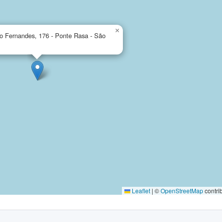
×
o Fernandes, 176 - Ponte Rasa - São
Leaflet
|
©
OpenStreetMap
contri