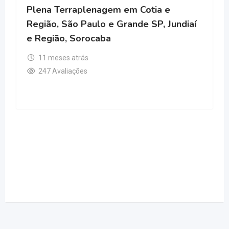
lenagem em Cotia e
aulo e Grande SP, Jundiaí
rocaba
s
s
Terraplenagem Be
Terraplenagem em
11 meses atrás
313 Avaliações