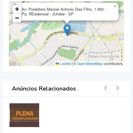
×
+
Av: Presbitero Manoel Antonio Dias Filho, 1.650 -
Pq. REsidencial - JUndiai - SP
−
Leaflet
|
©
OpenStreetMap
contributors
Anúncios Relacionados