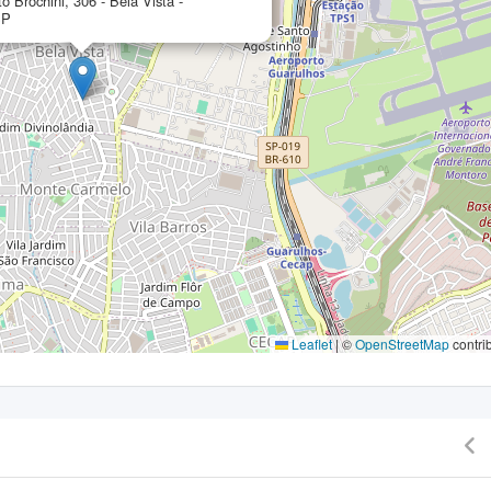
 Brochini, 306 - Bela Vista -
SP
Leaflet
|
©
OpenStreetMap
contri