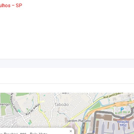
rulhos – SP
×