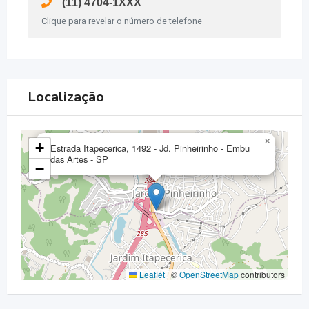
(11) 4704-1XXX
Clique para revelar o número de telefone
Localização
×
+
Estrada Itapecerica, 1492 - Jd. Pinheirinho - Embu
das Artes - SP
−
Leaflet
|
©
OpenStreetMap
contributors