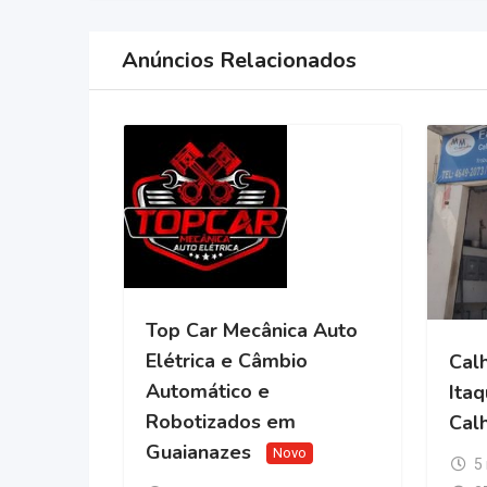
Anúncios Relacionados
Top Car Mecânica Auto
Elétrica e Câmbio
Cal
Automático e
Ita
Robotizados em
Cal
Guaianazes
Novo
5