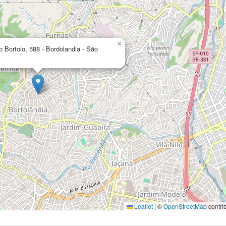
×
 Bortolo, 588 - Bordolandia - São
Leaflet
|
©
OpenStreetMap
contri