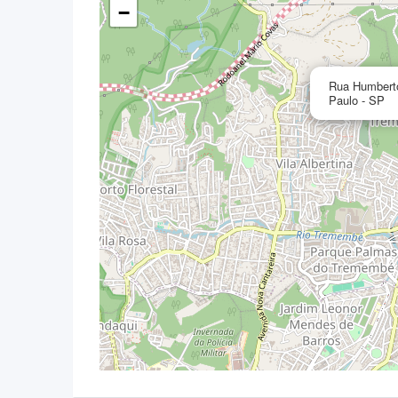
−
Rua Humberto
Paulo - SP