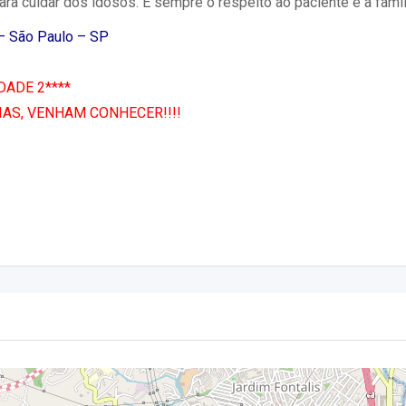
ara cuidar dos idosos. E sempre o respeito ao paciente e a famíl
 – São Paulo – SP
ADE 2****
AS, VENHAM CONHECER!!!!