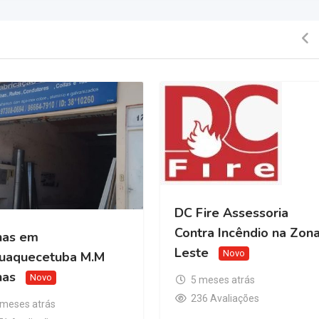
DC Fire Assessoria
Contra Incêndio na Zon
has em
Leste
Novo
quaquecetuba M.M
has
Novo
5 meses atrás
236 Avaliações
 meses atrás