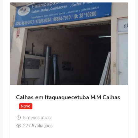
Calhas em Itaquaquecetuba M.M Calhas
Novo
5 meses atrás
277 Avaliações