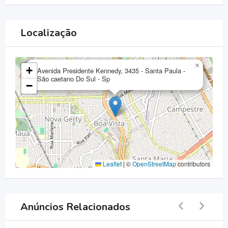
Localização
×
+
Avenida Presidente Kennedy, 3435 - Santa Paula -
São caetano Do Sul - Sp
−
Leaflet
|
©
OpenStreetMap
contributors
Anúncios Relacionados