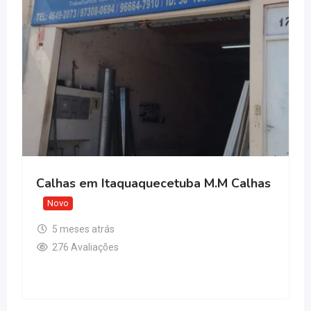
Calhas em Itaquaquecetuba M.M Calhas
Novo
5 meses atrás
276 Avaliações