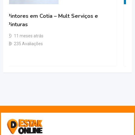
rviços e
Facilite Construções E Reforma
Diadema
11 meses atrás
187 Avaliações