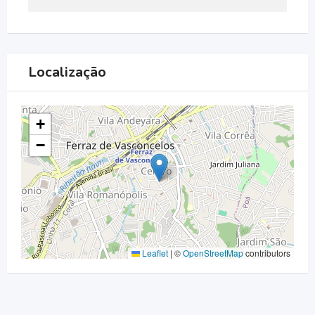
Localização
+
−
Leaflet
|
©
OpenStreetMap
contributors