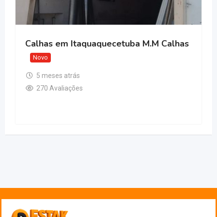
Calhas em Itaquaquecetuba M.M Calhas
Novo
5 meses atrás
270 Avaliações