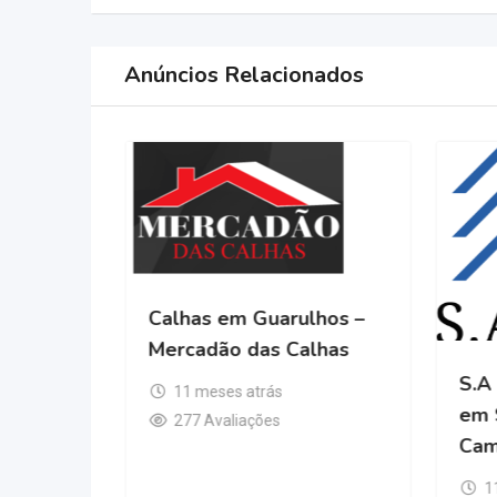
Anúncios Relacionados
Calhas em Guarulhos –
Mercadão das Calhas
em
11 meses atrás
uecetuba M.M
277 Avaliações
Novo
 atrás