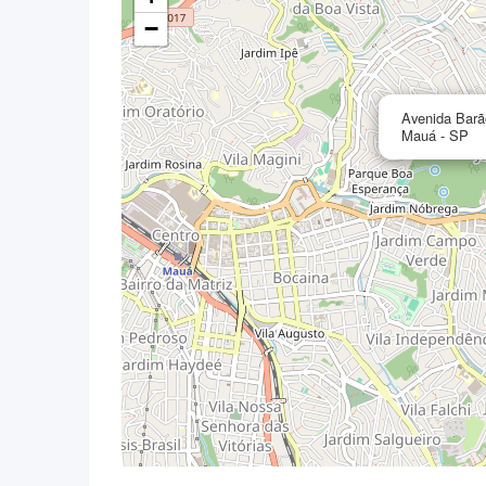
−
Avenida Barã
Mauá - SP