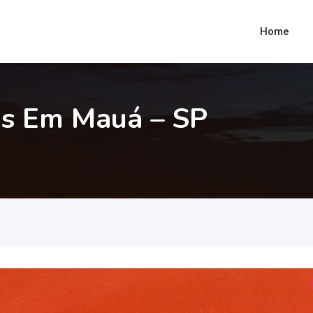
Home
as Em Mauá – SP