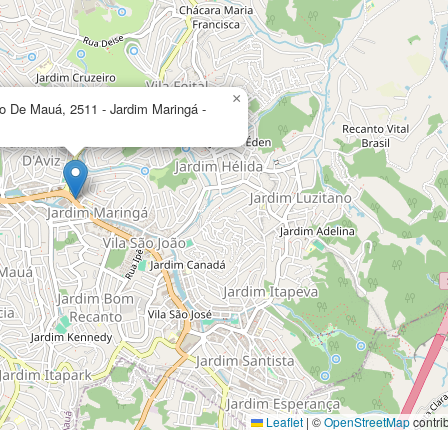
×
o De Mauá, 2511 - Jardim Maringá -
Leaflet
|
©
OpenStreetMap
contri