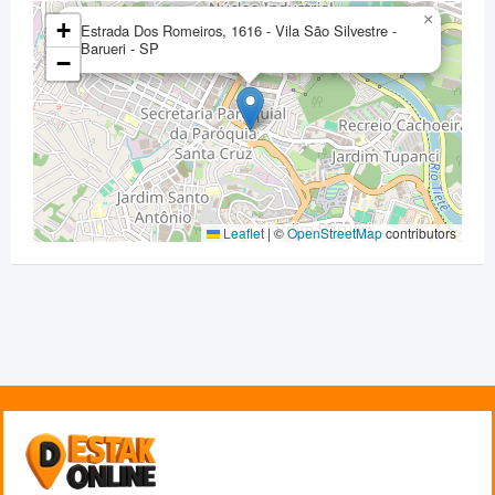
×
+
Estrada Dos Romeiros, 1616 - Vila São Silvestre -
Barueri - SP
−
Leaflet
|
©
OpenStreetMap
contributors