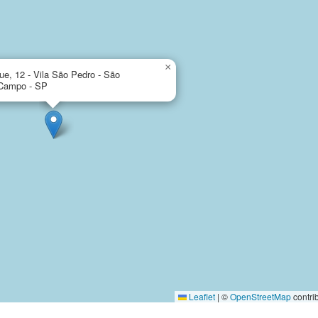
×
e, 12 - Vila São Pedro - São
 Campo - SP
Leaflet
|
©
OpenStreetMap
contri