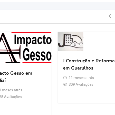
J Construção e Reforma
em Guarulhos
acto Gesso em
11 meses atrás
iaí
309 Avaliações
1 meses atrás
78 Avaliações