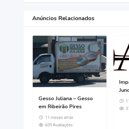
Anúncios Relacionados
Imp
Jund
Gesso Juliana – Gesso
1
em Ribeirão Pires
que
3
11 meses atrás
609 Avaliações