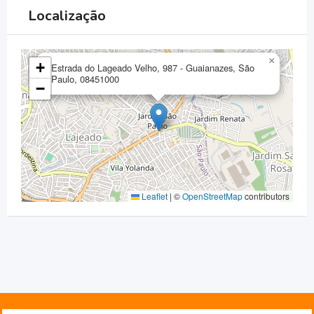
Localização
×
+
Estrada do Lageado Velho, 987 - Guaianazes, São
Paulo, 08451000
−
Leaflet
|
©
OpenStreetMap
contributors