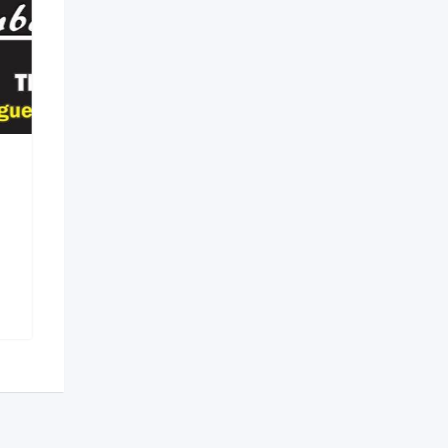
Kisombom – Som e
Acessórios em Suzano
11 meses atrás
612 Avaliações