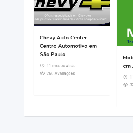
Mister Som Automotivo
em Guarulhos
Chev
11 meses atrás
Cent
241 Avaliações
São 
11
26