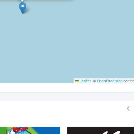
Leaflet
|
©
OpenStreetMap
contri