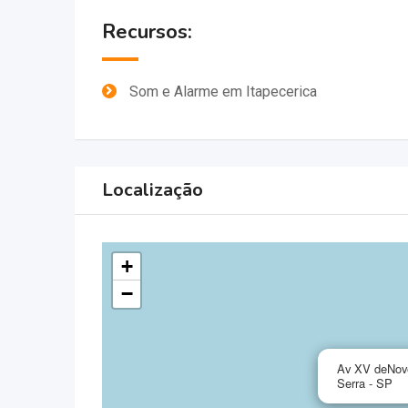
Recursos:
Som e Alarme em Itapecerica
Localização
+
−
Av XV deNove
Serra - SP