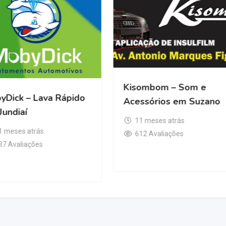
y Auto Center –
ro Automotivo em
Paulo
MobyDick – Lava Rápido
em Jundiaí
 meses atrás
6 Avaliações
11 meses atrás
337 Avaliações