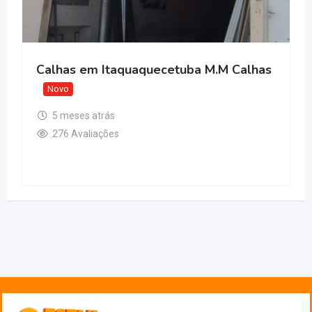
Zona Leste
5 meses atrás
239 Avaliações
aquecetuba M.M Calhas