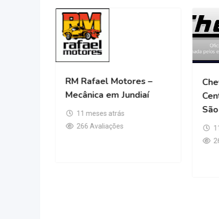
RM Rafael Motores –
Che
Mecânica em Jundiaí
Cen
e
São
11 meses atrás
iaí
266 Avaliações
1
2