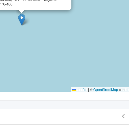
776-400
Leaflet
|
©
OpenStreetMap
contri