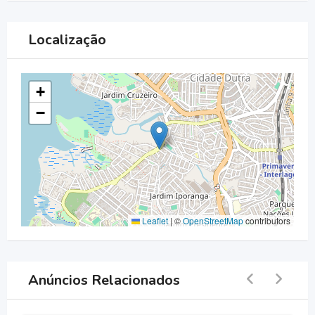
Localização
+
−
Leaflet
|
©
OpenStreetMap
contributors
Anúncios Relacionados