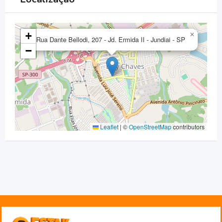
+
×
Rua Dante Bellodi, 207 - Jd. Ermida II - Jundiai - SP
−
Leaflet
|
©
OpenStreetMap
contributors