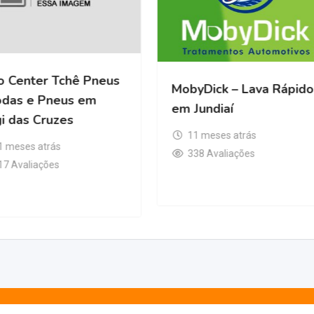
Auto Center Tchê Pneus
MobyDick – La
– Rodas e Pneus em
em Jundiaí
Mogi das Cruzes
11 meses atrá
11 meses atrás
338 Avaliações
317 Avaliações