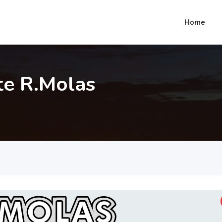
Home
te R.Molas