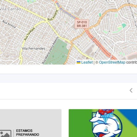
Leaflet
|
©
OpenStreetMap
contri