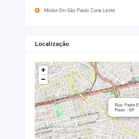
Molas Em São Paulo Zona Leste
Localização
+
−
Rua: Padre E
Paulo - SP