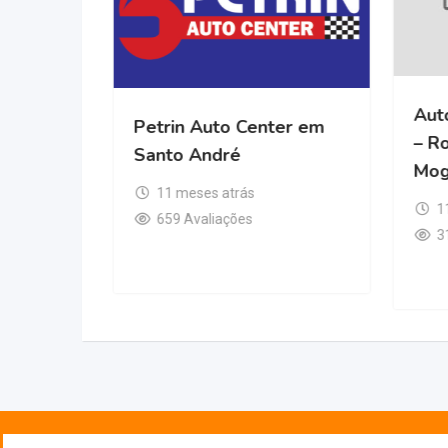
 Automotivo
Petrin Auto Center em
 em Santo André
Santo André
ses atrás
11 meses atrás
valiações
659 Avaliações