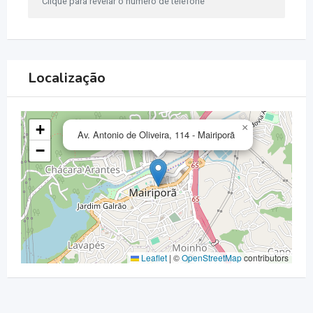
Clique para revelar o número de telefone
Localização
+
×
Av. Antonio de Oliveira, 114 - Mairiporã
−
Leaflet
|
©
OpenStreetMap
contributors