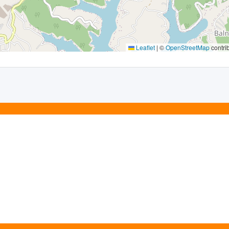
Leaflet
|
©
OpenStreetMap
contri