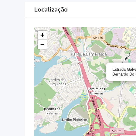
Localização
+
−
Estrada Galvã
Bernardo Do