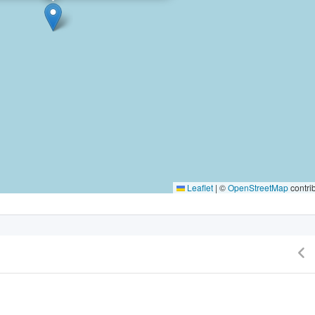
Leaflet
|
©
OpenStreetMap
contri