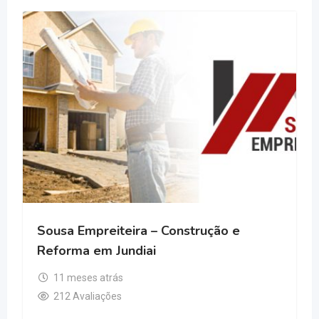
TLC Ribeiro Empreitei
Jardins
a – Construção e
11 meses atrás
iai
197 Avaliações