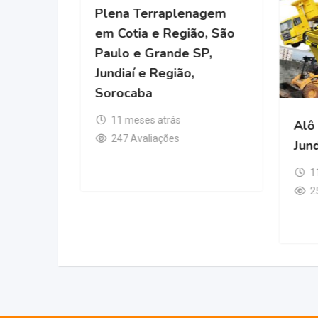
Plena Terraplenagem
ão Paulo
em Cotia e Região, São
ulo
Paulo e Grande SP,
Jundiaí e Região,
Sorocaba
11 meses atrás
Alô
247 Avaliações
Jund
1
2