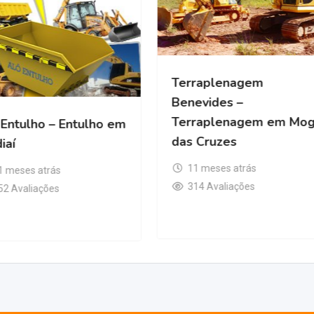
Terraplenagem
Benevides –
Terraplenagem em Mog
 Entulho – Entulho em
das Cruzes
iaí
11 meses atrás
1 meses atrás
314 Avaliações
52 Avaliações