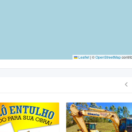
Leaflet
|
©
OpenStreetMap
contri