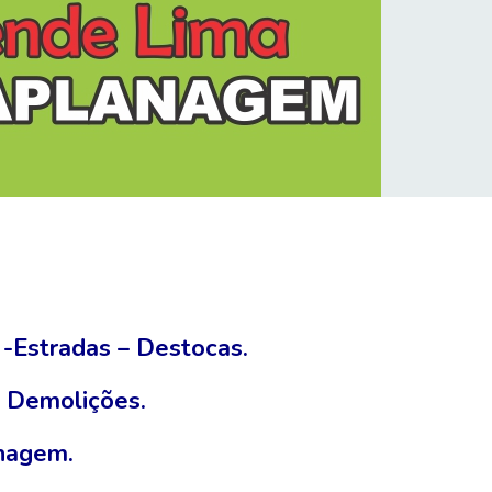
 -Estradas – Destocas.
– Demolições.
nagem.