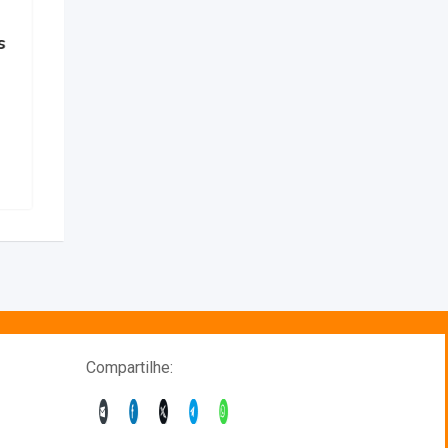
Jofran Auto Peças e
Acessórios – Auto Peças
em Caieiras
11 meses atrás
465 Avaliações
Compartilhe: