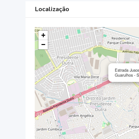
Localização
+
−
Estrada Jusce
Guarulhos - 