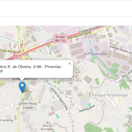
×
lino K. de Oliveira, 2196 - Pimentas -
SP