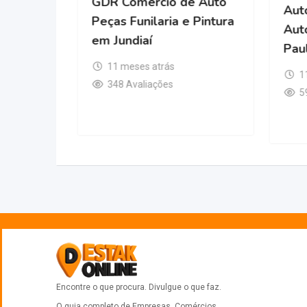
GDR Com
Peças Fu
Derpa V.A.N – Auto
em Jundi
Peças
11 mese
5 meses atrás
348 Ava
267 Avaliações
Encontre o que procura. Divulgue o que faz.
O guia completo de Empresas, Comércios,