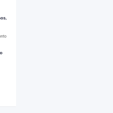
os,
onto
so