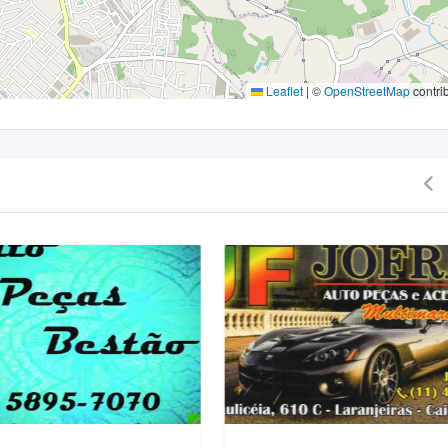
Leaflet
|
©
OpenStreetMap
contri