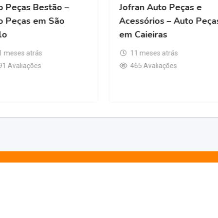
ercio de Auto
Auto Peças Bestão –
nilaria e Pintura
Auto Peças em São
aí
Paulo
s atrás
11 meses atrás
liações
591 Avaliações