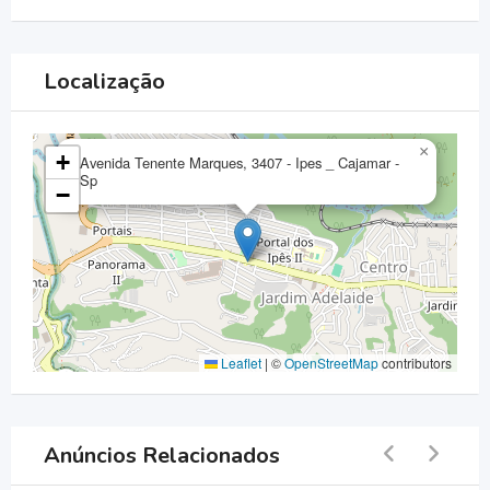
Localização
×
+
Avenida Tenente Marques, 3407 - Ipes _ Cajamar -
Sp
−
Leaflet
|
©
OpenStreetMap
contributors
Anúncios Relacionados