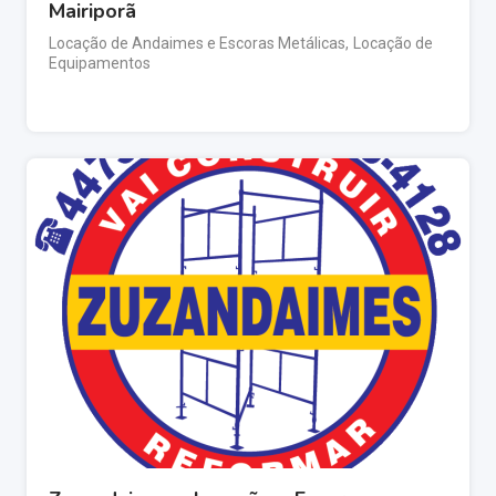
Mairiporã
Locação de Andaimes e Escoras Metálicas
,
Locação de
Equipamentos