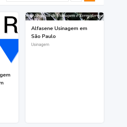
Alfasene Usinagem em
São Paulo
Usinagem
agem
em