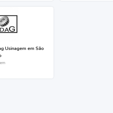
ag Usinagem em São
o
gem