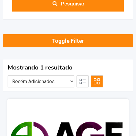
Pesquisar
Toggle Filter
Mostrando 1 resultado