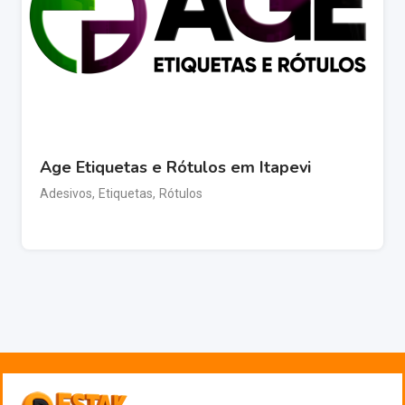
Age Etiquetas e Rótulos em Itapevi
Adesivos
,
Etiquetas
,
Rótulos