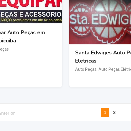
par Auto Peças em
picuiba
Peças
Santa Edwiges Auto P
Eletricas
Auto Peças
,
Auto Peças Elétri
1
2
nterior